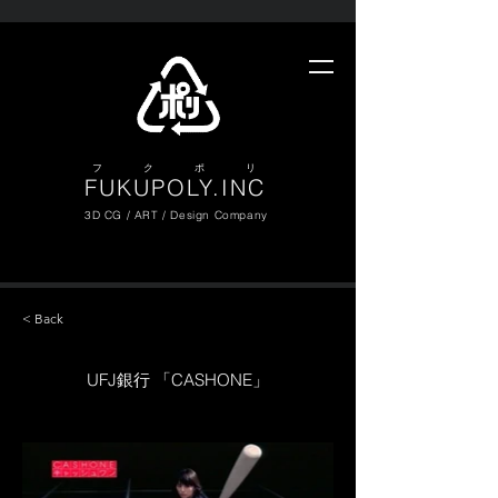
​フ ク ポ リ
FUKUPOLY.INC
3D CG / ART / Design Company
< Back
UFJ銀行 「CASHONE」