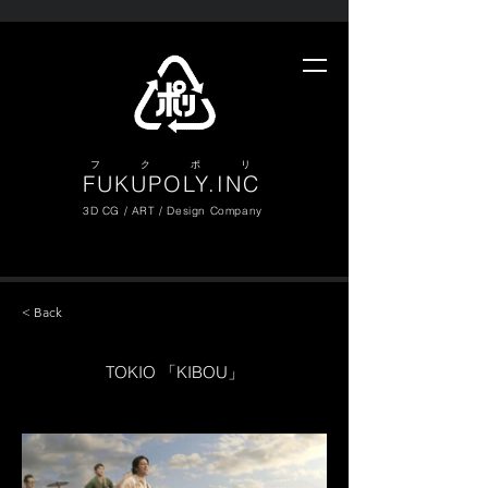
​フ ク ポ リ
FUKUPOLY.INC
3D CG / ART / Design Company
< Back
TOKIO 「KIBOU」