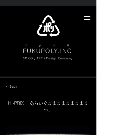
​フ ク ポ リ
FUKUPOLY.INC
3D CG / ART / Design Company
< Back
HI-PRIX 「あらいぐままままままままま
っ」