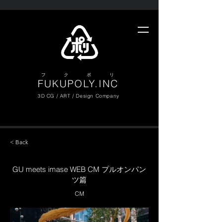
​フ ク ポ リ
FUKUPOLY.INC
3D CG / ART / Design Company
< Back
GU meets imase WEB CM プルオンパン
ツ篇
CM