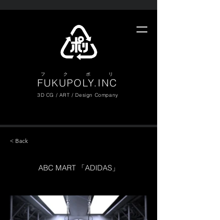
​フ ク ポ リ
FUKUPOLY.INC
3D CG / ART / Design Company
< Back
ABC MART 「ADIDAS」