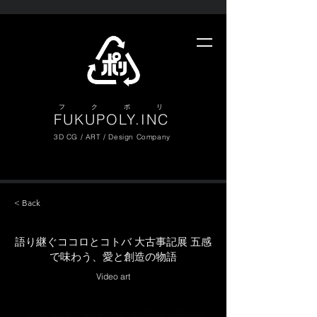
​フ ク ポ リ
FUKUPOLY.INC
3D CG / ART / Design Company
< Back
語り継ぐココロとコトバ 大古事記展 五感
で味わう、愛と創造の物語
Video art