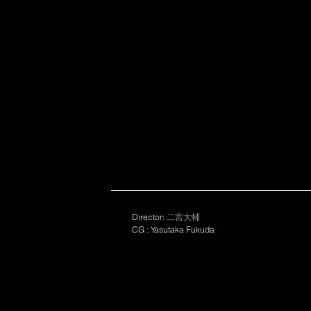
Director: 
二宮大輔
CG : Yasutaka Fukuda