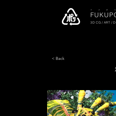
​フ ク ポ 
FUKUPO
3D CG / ART / 
< Back