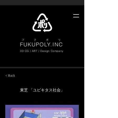
​フ ク ポ リ
FUKUPOLY.INC
3D CG / ART / Design Company
< Back
東芝 「ユビキタス社会」