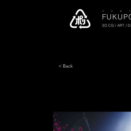
​フ ク ポ 
FUKUPO
3D CG / ART / 
< Back