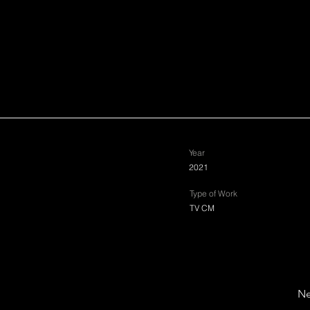
Year
2021
Type of Work
TV CM
Ne